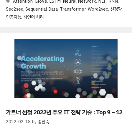
Tags
Attention
,
GloVe
,
LSTM
,
Neural Network
,
NLP
,
RNN
,
Seq2seq
,
Sequential Data
,
Transformer
,
Word2vec
,
신경망
,
인공지능
,
자연어 처리
가트너 선정 2022년 주요 IT 전략 기술 : Top 9 – 12
2022-02-18
by
송진숙