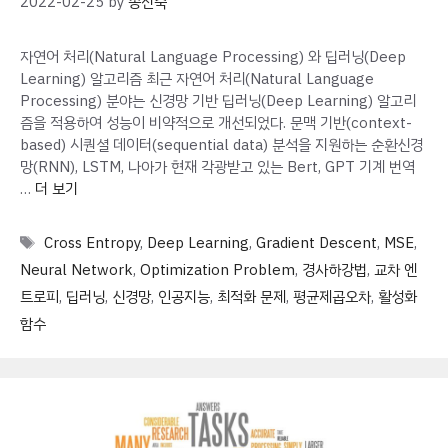
2022-02-25
by
송진숙
자연어 처리(Natural Language Processing) 와 딥러닝(Deep
Learning) 알고리즘 최근 자연어 처리(Natural Language
Processing) 분야는 신경망 기반 딥러닝(Deep Learning) 알고리
즘을 적용하여 성능이 비약적으로 개선되었다. 문맥 기반(context-
based) 시퀀셜 데이터(sequential data) 분석을 지원하는 순환신경
망(RNN), LSTM, 나아가 현재 각광받고 있는 Bert, GPT 기계 번역
…
더 보기
Tags
Cross Entropy
,
Deep Learning
,
Gradient Descent
,
MSE
,
Neural Network
,
Optimization Problem
,
경사하강법
,
교차 엔
트로피
,
딥러닝
,
신경망
,
인공지능
,
최적화 문제
,
평균제곱오차
,
활성화
함수