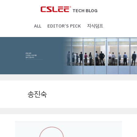
Skip
to
TECH BLOG
content
ALL
EDITOR’S PICK
지식덤프
송진숙