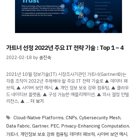
가트너 선정 2022년 주요 IT 전략 기술 : Top 1 – 4
2022-02-18
by
송진숙
2021년 10월 정보기술(IT) 시장조사기관인 가트너(Gartner©)는
각종 조직이 2022년 주목해야 할 주요 IT 전략 기술로 ▲ 데이터 패
브릭, ▲ 사이버 보안 메시, ▲ 개인 정보 보호 강화 컴퓨팅, ▲ 클라우
드 네이티브 플랫폼, ▲ 구성 가능한 애플리케이션, ▲ 의사 결정 인텔
리전스, ▲ …
더 보기
Tags
Cloud-Native Platforms
,
CNPs
,
Cybersecurity Mesh
,
Data Fabric
,
Gartner
,
PEC
,
Privacy-Enhancing Computation
,
가트너
,
개인정보 보호 강화 컴퓨팅
,
데이터 패브릭
,
사이버 보안 메시
,