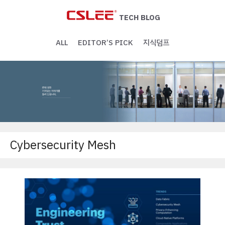
Skip
to
TECH BLOG
content
ALL
EDITOR’S PICK
지식덤프
Cybersecurity Mesh