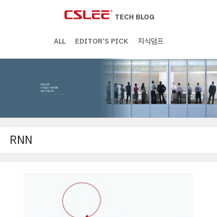
Skip
to
TECH BLOG
content
ALL
EDITOR’S PICK
지식덤프
RNN