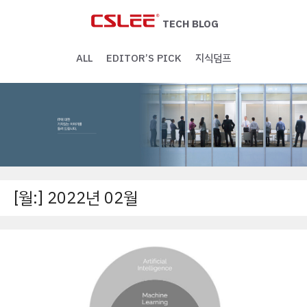
Skip
to
TECH BLOG
content
ALL
EDITOR’S PICK
지식덤프
[월:]
2022년 02월