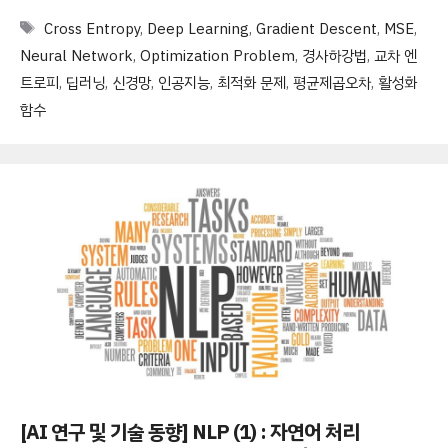
Tags
Cross Entropy
,
Deep Learning
,
Gradient Descent
,
MSE
,
Neural Network
,
Optimization Problem
,
경사하강법
,
교차 엔
트로피
,
딥러닝
,
신경망
,
인공지능
,
최적화 문제
,
평균제곱오차
,
활성화
함수
[AI 연구 및 기술 동향] NLP (1) : 자연어 처리