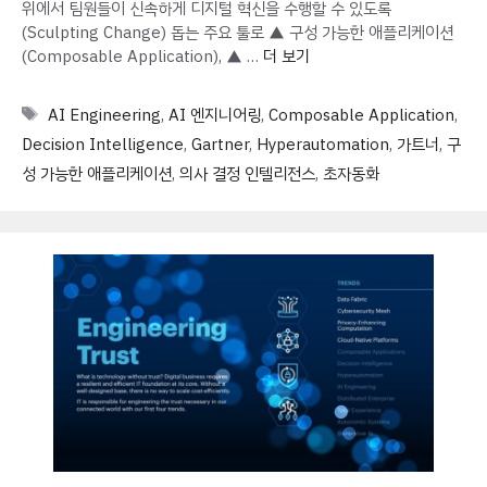
위에서 팀원들이 신속하게 디지털 혁신을 수행할 수 있도록
(Sculpting Change) 돕는 주요 툴로 ▲ 구성 가능한 애플리케이션
(Composable Application), ▲ …
더 보기
Tags
AI Engineering
,
AI 엔지니어링
,
Composable Application
,
Decision Intelligence
,
Gartner
,
Hyperautomation
,
가트너
,
구
성 가능한 애플리케이션
,
의사 결정 인텔리전스
,
초자동화