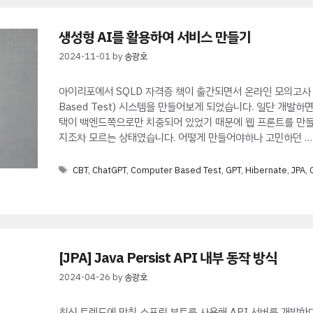
생성형 AI를 활용하여 서비스 만들기
2024-11-01
by
송광호
아이리포에서 SQLD 자격증 책이 출간되면서 온라인 모의고사 문
Based Test) 시스템을 만들어보게 되었습니다. 일단 개발
택이 백엔드쪽으로만 치중되어 있었기 때문에 웹 프론트를 만들
지조차 모르는 상태였습니다. 어떻게 만들어야하나 고민하던 
Tags
CBT
,
ChatGPT
,
Computer Based Test
,
GPT
,
Hibernate
,
JPA
,
[JPA] Java Persist API 내부 동작 방식
2024-04-26
by
송광호
최신 트렌드에 맞춰 스프링 부트를 사용해 API 서버를 개발한다면