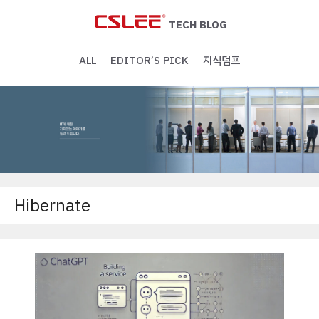
Skip
to
TECH BLOG
content
ALL
EDITOR’S PICK
지식덤프
Hibernate