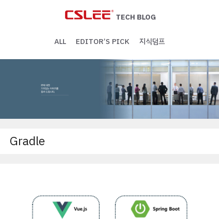
Skip
to
TECH BLOG
content
ALL
EDITOR’S PICK
지식덤프
Gradle