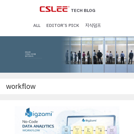
Skip
to
TECH BLOG
content
ALL
EDITOR’S PICK
지식덤프
workflow