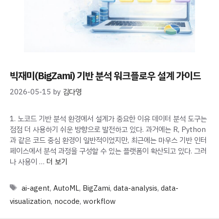
빅재미(BigZami) 기반 분석 워크플로우 설계 가이드
2026-05-15
by
김다영
1. 노코드 기반 분석 환경에서 설계가 중요한 이유 데이터 분석 도구는
점점 더 사용하기 쉬운 방향으로 발전하고 있다. 과거에는 R, Python
과 같은 코드 중심 환경이 일반적이었지만, 최근에는 마우스 기반 인터
페이스에서 분석 과정을 구성할 수 있는 플랫폼이 확산되고 있다. 그러
나 사용이 …
더 보기
Tags
ai-agent
,
AutoML
,
BigZami
,
data-analysis
,
data-
visualization
,
nocode
,
workflow