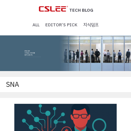
Skip
to
TECH BLOG
content
ALL
EDITOR’S PICK
지식덤프
SNA