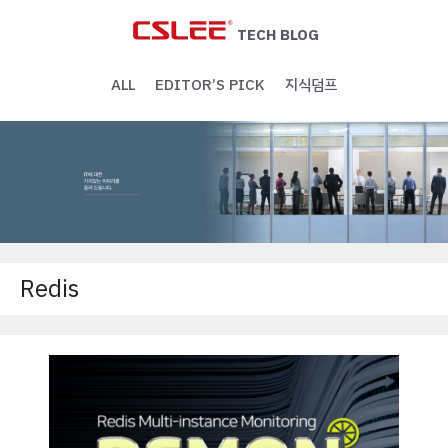
Skip
to
TECH BLOG
content
ALL
EDITOR’S PICK
지식덤프
Redis