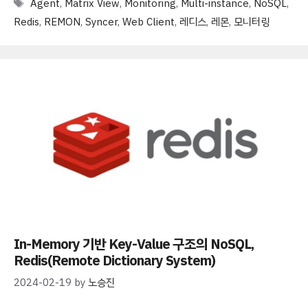
Tags
Agent
,
Matrix View
,
Monitoring
,
Multi-instance
,
NoSQL
,
Redis
,
REMON
,
Syncer
,
Web Client
,
레디스
,
레몬
,
모니터링
In-Memory 기반 Key-Value 구조의 NoSQL,
Redis(Remote Dictionary System)
2024-02-19
by
노승진