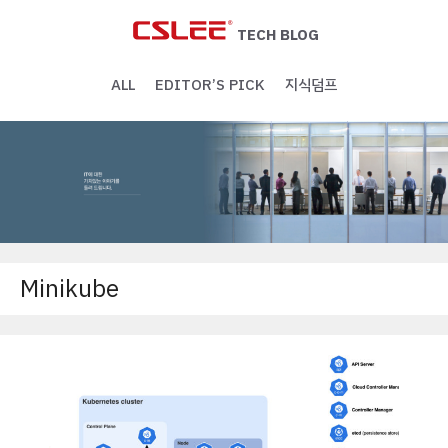
Skip
to
TECH BLOG
content
ALL
EDITOR’S PICK
지식덤프
Minikube