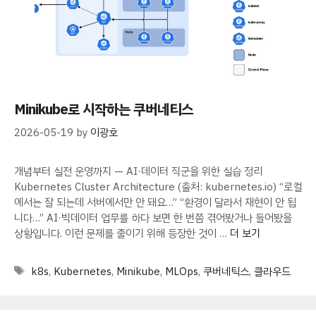
Minikube로 시작하는 쿠버네티스
2026-05-19
by
이광호
개념부터 실전 운영까지 — AI·데이터 직군을 위한 실습 정리
Kubernetes Cluster Architecture (출처: kubernetes.io) “로컬
에서는 잘 되는데 서버에서만 안 돼요…” “환경이 달라서 재현이 안 됩
니다…” AI·빅데이터 업무를 하다 보면 한 번쯤 겪어봤거나 들어봤을
상황입니다. 이런 문제를 줄이기 위해 등장한 것이 …
더 보기
Tags
k8s
,
Kubernetes
,
Minikube
,
MLOps
,
쿠버네틱스
,
클라우드