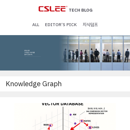
Skip
to
TECH BLOG
content
ALL
EDITOR’S PICK
지식덤프
Knowledge Graph