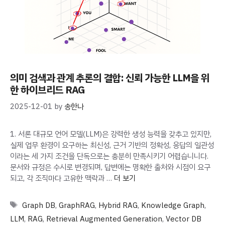
의미 검색과 관계 추론의 결합: 신뢰 가능한 LLM을 위
한 하이브리드 RAG
2025-12-01
by
송한나
1. 서론 대규모 언어 모델(LLM)은 강력한 생성 능력을 갖추고 있지만,
실제 업무 환경이 요구하는 최신성, 근거 기반의 정확성, 응답의 일관성
이라는 세 가지 조건을 단독으로는 충분히 만족시키기 어렵습니니다.
문서와 규정은 수시로 변경되며, 답변에는 명확한 출처와 시점이 요구
되고, 각 조직마다 고유한 맥락과 …
더 보기
Tags
Graph DB
,
GraphRAG
,
Hybrid RAG
,
Knowledge Graph
,
LLM
,
RAG
,
Retrieval Augmented Generation
,
Vector DB