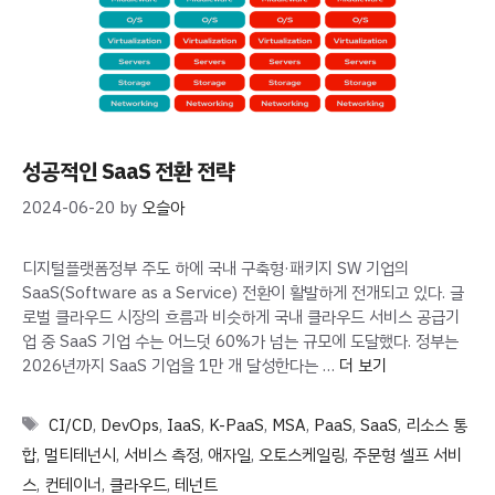
성공적인 SaaS 전환 전략
2024-06-20
by
오슬아
디지털플랫폼정부 주도 하에 국내 구축형·패키지 SW 기업의
SaaS(Software as a Service) 전환이 활발하게 전개되고 있다. 글
로벌 클라우드 시장의 흐름과 비슷하게 국내 클라우드 서비스 공급기
업 중 SaaS 기업 수는 어느덧 60%가 넘는 규모에 도달했다. 정부는
2026년까지 SaaS 기업을 1만 개 달성한다는 …
더 보기
Tags
CI/CD
,
DevOps
,
IaaS
,
K-PaaS
,
MSA
,
PaaS
,
SaaS
,
리소스 통
합
,
멀티테넌시
,
서비스 측정
,
애자일
,
오토스케일링
,
주문형 셀프 서비
스
,
컨테이너
,
클라우드
,
테넌트