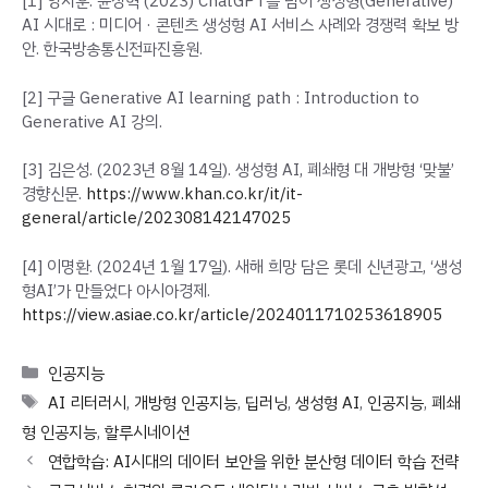
[1] 양지훈. 윤상혁 (2023) ChatGPT를 넘어 생성형(Generative)
AI 시대로 : 미디어 · 콘텐츠 생성형 AI 서비스 사례와 경쟁력 확보 방
안.
한국방송통신전파진흥원.
[2] 구글 Generative AI learning path : Introduction to
Generative AI 강의.
[3] 김은성. (2023년 8월 14일). 생성형 AI, 폐쇄형 대 개방형 ‘맞불’
경향신문.
https://www.khan.co.kr/it/it-
general/article/202308142147025
[4] 이명환. (2024년 1월 17일). 새해 희망 담은 롯데 신년광고, ‘생성
형AI’가 만들었다 아시아경제.
https://view.asiae.co.kr/article/2024011710253618905
Categories
인공지능
Tags
AI 리터러시
,
개방형 인공지능
,
딥러닝
,
생성형 AI
,
인공지능
,
폐쇄
형 인공지능
,
할루시네이션
연합학습: AI시대의 데이터 보안을 위한 분산형 데이터 학습 전략