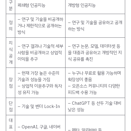
구
폐쇄형 인공지능
개방형 인공지능
분
– 연구 및 기술을 비공개하
정
– 연구 및 기술을 공유하고 공개
거나 제한적으로 공개하는
의
하는 방식
방식
지
– 연구 결과나 기술적 세부
– 연구 논문, 모델, 데이터셋 등
식
사항을 비공개하고 상업적
을 대중과 공유하고 개방적인 지
공
이익을 추구
식 공유를 촉진
개
– 현재 가장 높은 수준의
– 누구나 무료로 활용 가능하며
장
기술과 성능을 가짐
확장성이 좋음
점
– 상업적 이윤추구와 독자
– 오픈소스 커뮤니티의 다양한
성 유지 가능
피드백 수용 가능
단
– ChatGPT 등 선두 기술 대비
– 기술 및 벤더 Lock-In
점
낮은 성능
대
표
– OpenAI, 구글, 네이버
– 메타, 알리바바 등