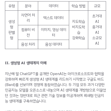
유형
분야
데이터
학습 방법
규모
자연어 처
초거대
텍스트 데이터
리
생성
지도학습
AI
형
비지도학
중거대
컴퓨터 비
이미지, 영상 데이
판별
습
AI
전
터
형
강화학습
소규모
AI
음성 처리
음성 데이터
II. 생성형 AI 생태계의 이해
지난해 말 ChatGPT를 공개한 OpenAI는 마이크로소프트와 협력을
강화하며 빠르게 생성형 AI 생태계를 리드하기 시작했고 구글도 바드
(Bard)를 선보이며 경쟁에 동참하였습니다. 두 기업 모두 과거 다양한
인공지능 모델을 오픈소스로 내놓으며 AI 생태계를 개방형으로 이끌었
던 것과는 정반대로 최근 관련 기술 정보를 미공개하며 폐쇄형 인공지
능 생태계를 구축하였습니다.