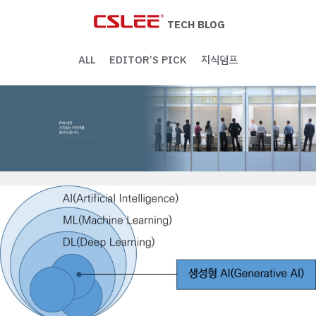
Skip
to
TECH BLOG
content
ALL
EDITOR’S PICK
지식덤프