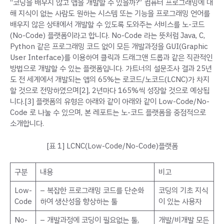
“코딩을 배우지 않고 앱을 개발할 수 있을까?” 컴퓨터 프로그래밍에 대
해 지식이 없는 사람도 원하는 시스템 또는 기능을 프로그래밍 언어를
배우지 않은 상태에서 개발할 수 있도록 도와주는 서비스를 노-코드
(No-Code) 플랫폼이라고 합니다. No-Code 라는 뜻처럼 Java, C,
Python 같은 프로그래밍 코드 없이 모든 개발과정을 GUI(Graphic
User Interface)를 이용하여 클릭과 드래그앤 드롭과 같은 직관적인
방법으로 개발할 수 있는 플랫폼입니다. 가트너의 설문조사 결과 25년
도 전 세계에서 개발되는 앱의 65%는 로코드/노코드(LCNC)가 차지
할 것으로 전망하였으며[2], 2년마다 165%씩 성장할 것으로 예상됩
니다.[3] 플랫폼의 유형은 아래와 같이 아래와 같이 Low-Code/No-
Code 로 나눌 수 있으며, 본 레포트는 노-코드 플랫폼을 중점적으로
소개합니다.
[표 1] LCNC(Low-Code/No-Code)플랫폼
구분
내용
비고
Low-
– 복잡한 프로그래밍 코드를 단순화
코딩의 기초 지식
Code
하여 생산성을 향상하는 툴
이 있는 사용자
No-
– 개발과정에 코딩이 필요없는 툴,
개발/비개발 모든