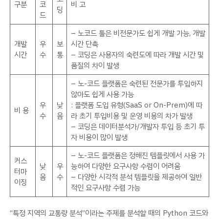
구분
코
비 고
딩
드
– 노코드 툴은 비전문가도 쉽게 개발 가능, 개발
개발
우
보
시간 단축
시간
수
통
– 코딩은 사용자의 숙련도에 따라 개발 시간 및
품질의 차이 발생
– 노-코드 플랫폼은 숙련된 전문가를 투입하지
않아도 쉽게 사용 가능
우
낮
: 플랫폼 도입 유형(SaaS or On-Prem)에 따
비 용
수
음
라 초기 투입비용 및 운영 비용의 차가 발생
– 코딩은 데이터분석가/개발자 투입 등 초기 투
자 비용이 많이 발생
– 노-코드 플랫폼은 정해진 템플릿에서 사용 가
커스
낮
우
능하여 다양한 요구사항 수렴이 어려움
터마
음
수
– 다양한 시각적 분석 템플릿을 제공하여 일반
이징
적인 요구사항 수렴 가능
“특정 지역의 교통량 분석”이라는 주제를 분석할 때의 Python 코드와