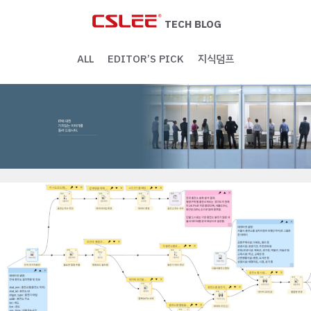
Skip
to
TECH BLOG
content
ALL
EDITOR’S PICK
지식덤프