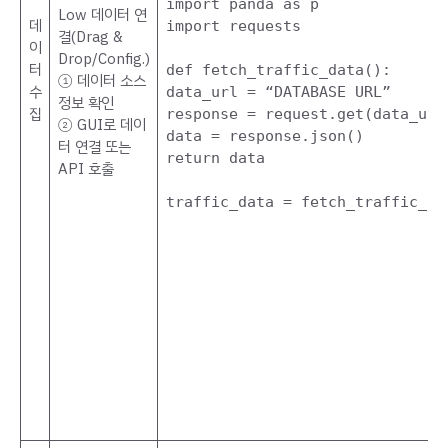
import panda as p
Low 데이터 연
데
import requests
결(Drag &
이
Drop/Config.)
터
def fetch_traffic_data():
① 데이터 소스
수
data_url = “DATABASE URL”
정보 확인
집
response = request.get(data_url
② GUI로 데이
data = response.json()
터 연결 또는
return data
API 호출
traffic_data = fetch_traffic_da