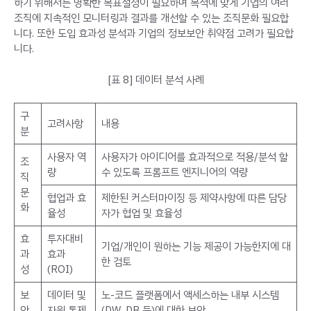
하기 위해서는 명확한 목표설정이 필요하며 목적에 맞게 기업의 여러
조직에 지속적인 모니터링과 결과를 개선할 수 있는 조직문화 필요합
니다. 또한 도입 효과성 분석과 기업의 정보보안 취약점 고려가 필요합
니다.
[표 8] 데이터 분석 사례
구
고려사항
내용
분
사용자 역
사용자가 아이디어를 효과적으로 적용/분석 할
조
량
수 있도록 프롬프트 엔지니어의 역량
직
문
협업과 효
제한된 커스터마이징 등 제약사항에 따른 담당
화
율성
자가 협업 및 효율성
효
투자대비
기업/개인이 원하는 기능 제공이 가능한지에 대
과
효과
한 검토
성
(ROI)
보
데이터 및
노-코드 플랫폼에서 액세스하는 내부 시스템
안
자원 통제
(DW, DB 등)에 대한 보안