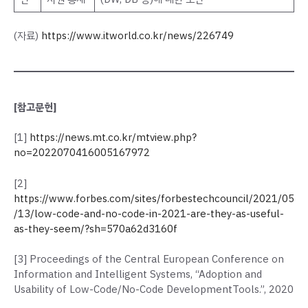
(자료)
https://www.itworld.co.kr/news/226749
[참고문헌]
[1]
https://news.mt.co.kr/mtview.php?
no=2022070416005167972
[2]
https://www.forbes.com/sites/forbestechcouncil/2021/05
/13/low-code-and-no-code-in-2021-are-they-as-useful-
as-they-seem/?sh=570a62d3160f
[3] Proceedings of the Central European Conference on
Information and Intelligent Systems, “Adoption and
Usability of Low-Code/No-Code DevelopmentTools.”, 2020