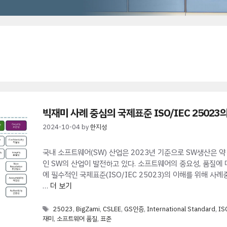
빅재미 사례 중심의 국제표준 ISO/IEC 25023
2024-10-04
by
한지성
국내 소프트웨어(SW) 산업은 2023년 기준으로 SW생산은 약 9
인 SW의 산업이 발전하고 있다. 소프트웨어의 중요성, 품질에
에 필수적인 국제표준(ISO/IEC 25023)의 이해를 위해 사
…
더 보기
Tags
25023
,
BigZami
,
CSLEE
,
GS인증
,
International Standard
,
IS
재미
,
소프트웨어 품질
,
표준