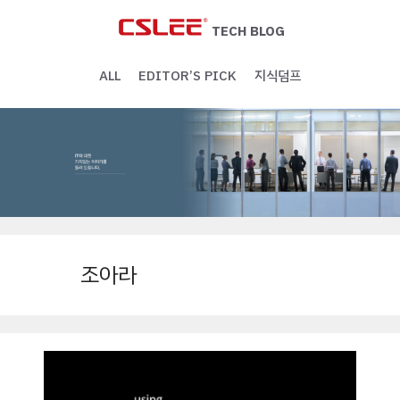
Skip
to
TECH BLOG
content
ALL
EDITOR’S PICK
지식덤프
조아라