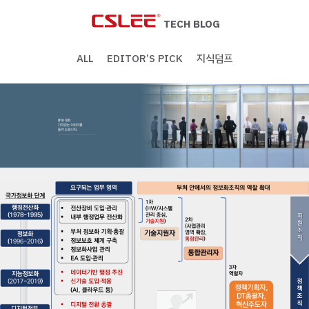
Skip
to
TECH BLOG
content
ALL
EDITOR’S PICK
지식덤프