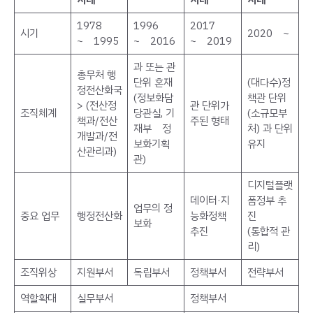
1978
1996
2017
시기
2020 ~
~ 1995
~ 2016
~ 2019
과 또는 관
총무처 행
단위 혼재
(대다수)정
정전산화국
(정보화담
책관 단위
> (전산정
관 단위가
조직체계
당관실, 기
(소규모부
책과/전산
주된 형태
재부 정
처) 과 단위
개발과/전
보화기획
유지
산관리과)
관)
디지털플랫
데이터·지
폼정부 추
업무의 정
중요 업무
행정전산화
능화정책
진
보화
추진
(통합적 관
리)
조직위상
지원부서
독립부서
정책부서
전략부서
역할확대
실무부서
정책부서