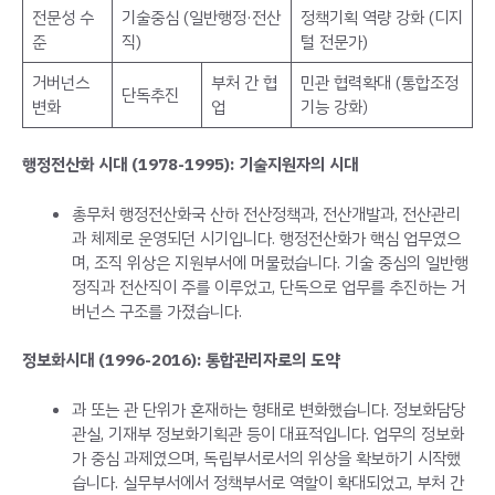
전문성 수
기술중심 (일반행정·전산
정책기획 역량 강화 (디지
준
직)
털 전문가)
거버넌스
부처 간 협
민관 협력확대 (통합조정
단독추진
변화
업
기능 강화）
행정전산화 시대 (1978-1995): 기술지원자의 시대
총무처 행정전산화국 산하 전산정책과, 전산개발과, 전산관리
과 체제로 운영되던 시기입니다. 행정전산화가 핵심 업무였으
며, 조직 위상은 지원부서에 머물렀습니다. 기술 중심의 일반행
정직과 전산직이 주를 이루었고, 단독으로 업무를 추진하는 거
버넌스 구조를 가졌습니다.
정보화시대 (1996-2016): 통합관리자로의 도약
과 또는 관 단위가 혼재하는 형태로 변화했습니다. 정보화담당
관실, 기재부 정보화기획관 등이 대표적입니다. 업무의 정보화
가 중심 과제였으며, 독립부서로서의 위상을 확보하기 시작했
습니다. 실무부서에서 정책부서로 역할이 확대되었고, 부처 간