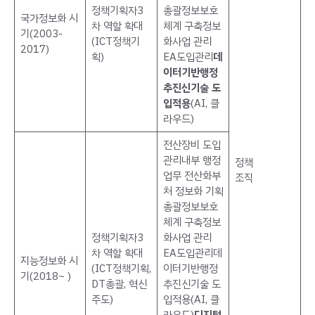
정책기획자3
총괄정보보호
국가정보화 시
차 역할 확대
체계 구축정보
기(2003-
(ICT정책기
화사업 관리
2017)
획)
EA도입관리
데
이터기반행정
추진
신기술 도
입적용
(AI, 클
라우드)
전산장비 도입
관리내부 행정
정책
업무 전산화부
조직
처 정보화 기획
총괄정보보호
체계 구축정보
정책기획자3
화사업 관리
차 역할 확대
EA도입관리데
지능정보화 시
(ICT정책기획,
이터기반행정
기(2018~ )
DT총괄, 혁신
추진신기술 도
주도)
입적용(AI, 클