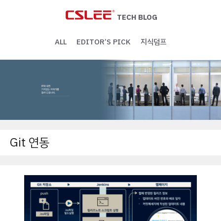
Skip
to
TECH BLOG
content
ALL
EDITOR’S PICK
지식덤프
Git 연동