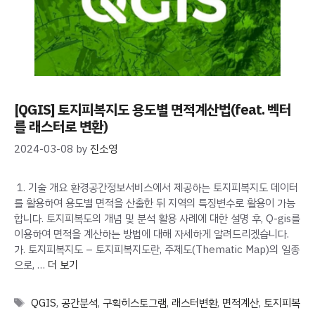
[QGIS] 토지피복지도 용도별 면적계산법(feat. 벡터
를 래스터로 변환)
2024-03-08
by
진소영
1. 기술 개요 환경공간정보서비스에서 제공하는 토지피복지도 데이터
를 활용하여 용도별 면적을 산출한 뒤 지역의 특징변수로 활용이 가능
합니다. 토지피복도의 개념 및 분석 활용 사례에 대한 설명 후, Q-gis를
이용하여 면적을 계산하는 방법에 대해 자세하게 알려드리겠습니다.
가. 토지피복지도 – 토지피복지도란, 주제도(Thematic Map)의 일종
으로, …
더 보기
Tags
QGIS
,
공간분석
,
구획히스토그램
,
래스터변환
,
면적계산
,
토지피복