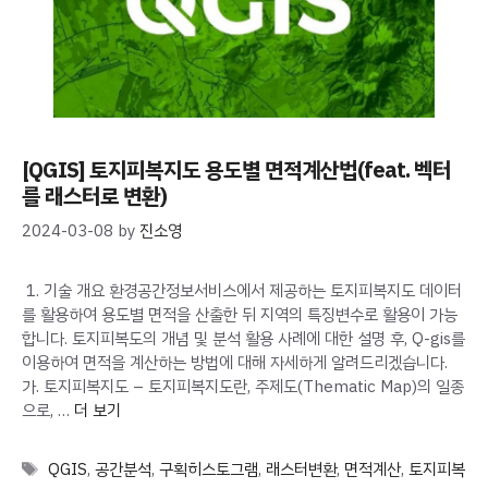
[QGIS] 토지피복지도 용도별 면적계산법(feat. 벡터
를 래스터로 변환)
2024-03-08
by
진소영
1. 기술 개요 환경공간정보서비스에서 제공하는 토지피복지도 데이터
를 활용하여 용도별 면적을 산출한 뒤 지역의 특징변수로 활용이 가능
합니다. 토지피복도의 개념 및 분석 활용 사례에 대한 설명 후, Q-gis를
이용하여 면적을 계산하는 방법에 대해 자세하게 알려드리겠습니다.
가. 토지피복지도 – 토지피복지도란, 주제도(Thematic Map)의 일종
으로, …
더 보기
Tags
QGIS
,
공간분석
,
구획히스토그램
,
래스터변환
,
면적계산
,
토지피복