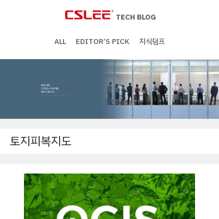
Skip
to
TECH BLOG
content
ALL
EDITOR’S PICK
지식덤프
토지피복지도