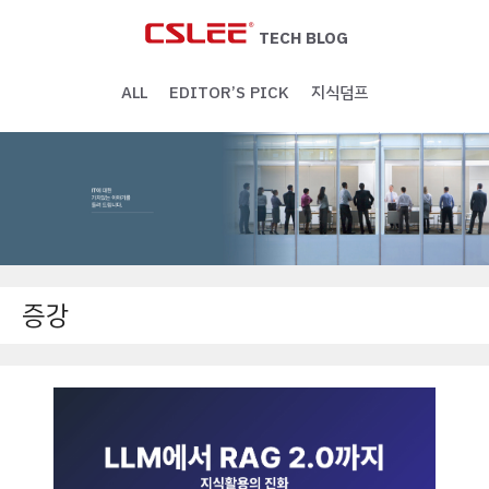
Skip
to
TECH BLOG
content
ALL
EDITOR’S PICK
지식덤프
증강