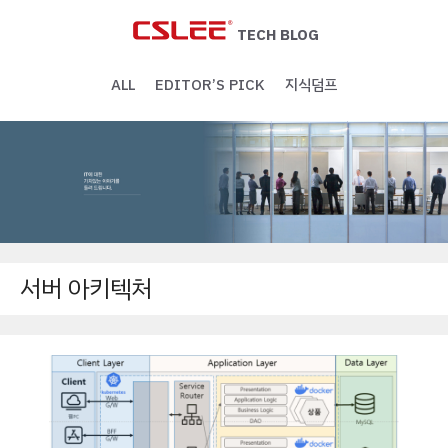
Skip
to
TECH BLOG
content
ALL
EDITOR’S PICK
지식덤프
서버 아키텍처