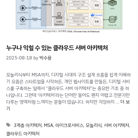
누구나 익힐 수 있는 클라우드 서버 아키텍처
2025-08-18
by
박수용
모놀리식부터 MSA까지, 디지털 시대의 구조 설계 흐름을 쉽게 이해하
기 요즘은 스타트업을 시작하든, 개인 웹사이트를 만들든, 디지털 서비
스를 구축하는 일에서 “클라우드 서버 아키텍처”는 중요한 기초 중 하
나입니다. 그런데 ‘아키텍처’라는 단어만 들어도 왠지 어렵고 전문가만
다루는 영역처럼 느껴지는 분들이 많습니다. 하지만 걱정하지 …
더 보
기
Tags
3계층 아키텍처
,
MSA
,
마이크로서비스
,
모놀리식
,
서버 아키텍처
,
클라우드 아키텍처