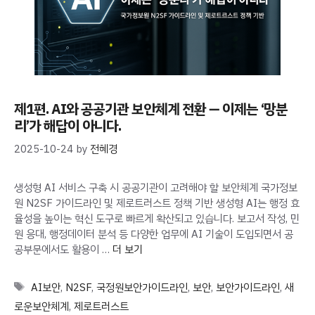
제1편. AI와 공공기관 보안체계 전환 ― 이제는 ‘망분
리’가 해답이 아니다.
2025-10-24
by
전혜경
생성형 AI 서비스 구축 시 공공기관이 고려해야 할 보안체계 국가정보
원 N2SF 가이드라인 및 제로트러스트 정책 기반 생성형 AI는 행정 효
율성을 높이는 혁신 도구로 빠르게 확산되고 있습니다. 보고서 작성, 민
원 응대, 행정데이터 분석 등 다양한 업무에 AI 기술이 도입되면서 공
공부문에서도 활용이 …
더 보기
Tags
AI보안
,
N2SF
,
국정원보안가이드라인
,
보안
,
보안가이드라인
,
새
로운보안체계
,
제로트러스트