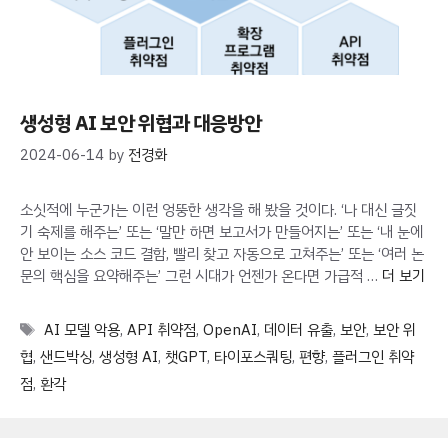
생성형 AI 보안 위협과 대응방안
2024-06-14
by
전경화
소싯적에 누군가는 이런 엉뚱한 생각을 해 봤을 것이다. ‘나 대신 글짓
기 숙제를 해주는’ 또는 ‘말만 하면 보고서가 만들어지는’ 또는 ‘내 눈에
안 보이는 소스 코드 결함, 빨리 찾고 자동으로 고쳐주는’ 또는 ‘여러 논
문의 핵심을 요약해주는’ 그런 시대가 언젠가 온다면 가급적 …
더 보기
Tags
AI 모델 악용
,
API 취약점
,
OpenAI
,
데이터 유출
,
보안
,
보안 위
협
,
샌드박싱
,
생성형 AI
,
챗GPT
,
타이포스쿼팅
,
편향
,
플러그인 취약
점
,
환각