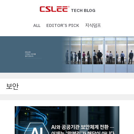
Skip
to
TECH BLOG
content
ALL
EDITOR’S PICK
지식덤프
보안