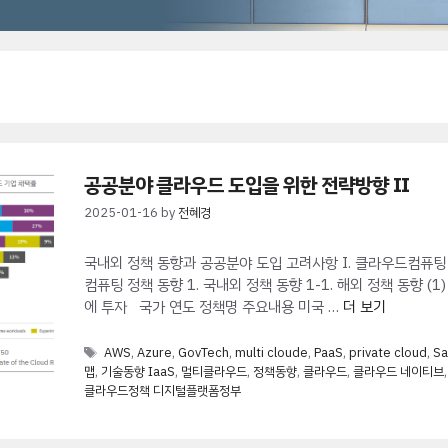
공공분야 클라우드 도입을 위한 전략방향 II
2025-01-16
by
전혜경
국내외 정책 동향과 공공분야 도입 고려사항 I. 클라우드컴퓨팅 정
컴퓨팅 정책 동향 1. 국내외 정책 동향 1-1. 해외 정책 동향 
에 투자 국가 연도 정책명 주요내용 미국 …
더 보기
Tags
AWS
,
Azure
,
GovTech
,
multi cloude
,
PaaS
,
private cloud
,
S
맵
,
기술동향 IaaS
,
멀티클라우드
,
정책동향
,
클라우드
,
클라우드 네이티브
클라우드정책 디지털플랫폼정부