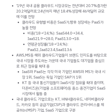
’19년 국내 공용 클라우드 시장규모는 전년대비 20.7%증가한
20.2억달러로,‘24년까지 매년 18.4%성장해 46억달러 규모
에 이를 전망
클라우드 유형별 비중은 SaaS가,향후 성장세는 PaaS가
높을 전망
비중(’18→’24,%): SaaS44.0→34.4,
IaaS21.9→28.0, PaaS13.0→18.
연평균성장률(’18→’24,%):
PaaS2.,IaaS23.4,SaaS13.6
AWS,MS등 해외 클라우드기업들이 브랜드 인지도를 바탕으로
국내 시장을 주도하는 가운데 국내 기업들도 대기업을 중심으
로 최근 점유율 확대 중
IaaS와 PaaS는 각각 미국 기업인 AWS와 MS가 국내 시
장 1위, SaaS는 독일 기업인 SAP가 1위
KT 등 국내 통신기업들이 IaaS시장 점유율 확대 중이며,
더존비즈온(기업용 소프트웨어)등 중소·중견기업이 SaaS
시장에서 활동 중
국내 클라우드 기업으로는 KT, HNH클라우드, 네이버클라우
드, 카카오 등의 공급기업(CSP)과 클라우드 관리서비스를 제
공하는(MSP) 기업, SaaS 기업으로 구분