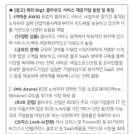
◆
[참고] 해외 Big3 클라우드 서비스 제공기업 동향 및 특징
1.
(아마존 AWS)
최초의 클라우드 서비스 사업자로 장기간 축적된
노하우와 실제 산업적용사례로부터의 피드백을 보유하고 있으며 이
를 기반으로 다양한 상품을 개발
‑
(다양한 상품)
클라우드 서비스 업계에서 독보적인 위치에 있으
며 서비스가 매우 세분화되어있고 자유도가 높음
‑
(규모의 경제)
규모의 경제를 이용한 시장지배력과 저렴한 가격
으로 많은 고객을 확보하고, 아마존 몰과 SaaS 생태계 구축을 통해
시장을 확대해나가는 전략. 아마존, 세일스포스닷컴 등 온라인몰을
보유한 클라우드기업은 입점한 기업대상으로 부가적인 SaaS 서비
스 등을 제공하며 생태계를 확보해 나가는 전략 활용
2.
(MS Azure)
B2B 노하우와 강력한 기존 소프트웨어(Office,
Windows OS)를 무기로 시장 확보 중
‑
(B2B 강점)
클라우드 산업은 B2B가 주요 시장(기업들의 IT 인
프라 지출)이며 많은 B2B 노하우를 가진 MS가 선전 중(천명 이상
규모 기업들을 대상으로 하는 시장에서의 점유율은 AWS와 유사
‑
(오피스 Lock-in전략)
자사 오피스 및 PowerBI 등 AI기반의
비즈니스 인텔리전스 솔루션 등 SaaS제품을 기반으로 시장을 확대