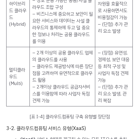
– 상호 운용 가능한 공용/사설 클
하이브리
자원을 효율적으
라우드 조합 구성
드 클라우
로 사용하면서도
– 비즈니스에 중요하고 보안이 필
드
비용절감이 가능
요한 서비스와 데이터는 사설 클
(Hybrid)
– (단점) 추가 관
라우드의 통제하에 두고 덜 중요
리 요소 발생
한 정보나 처리는 공용 클라우드
를 이용
– 2개 이상의 공용 클라우드 업체
– (장점) 유연성,
의 클라우드를 사용
경제성, 보안 대응
– 클라우드 제공방식에 따른 장단
등 최적 구성 및
멀티클라
점을 고려하여 유연적으로 클라우
사업자 독점 견제
우드
드 활용
가능
(Multi)
– 2개이상 클라우드 공급자서비
– (단점) 추가 관
스를 이용함에 따라 사업자 독점
리 요소 발생, 관
견제 가능
리 복잡
[표 Ⅰ-4] 클라우드컴퓨팅 구축 유형별 장단점
3-2. 클라우드컴퓨팅 서비스 유형(XaaS)