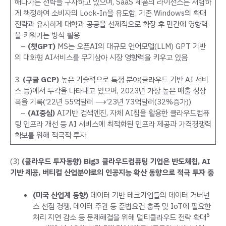
해나가는 전략을 구사하고 있으며, SaaS 제품의 라이선스는 저렴하
게 책정하여 소비자의 Lock-In을 유도함. 기존 Windows의 확대
전략과 유사하게 대학과 공공을 선제적으로 확장 후 민간에 영향력
을 키워가는 방식 활용
–
(챗GPT)
MS는 오픈AI의 대규모 언어모델(LLM) GPT 기반
의 대화형 AI서비스를 무기삼아 시장 영향력을 키우고 있음
3.
(구글 GCP)
높은 기술력으로 특정 분야(클라우드 기반 AI 서비
스 등)에서 두각을 나타내고 있으며, 2023년 가장 높은 매출 성장
폭을 기록(‘22년 55억달러 ⟶’23년 73억달러(32%증가))
–
(AI중심)
AI기반 검색엔진, 자체 AI칩을 활용한 클라우드컴퓨
팅 인프라 개선 등 AI 서비스에 최적화된 인프라 제공과 가격경쟁력
확보를 위해 적극적 투자
(3)
(클라우드 투자동향) Big3 클라우드컴퓨팅 기업은 반도체칩, AI
기반 제공, 버티컬 산업분야로의 인공지능 확산 동향으로 적극 투자 중
(미국 산업계 동향)
데이터 기반 테크기업들의 데이터 거버넌
스 선점 경쟁, 데이터 주권 등 준법요건 충족 및 IoT에 필요한
5
처리 지연 감소 등 문제해결을 위해 멀티클라우드 전략 확대