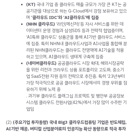
(KT)
국내 기업 중 클라우드 매출 규모가 가장 큰 KT는 공
공기관을 대상으로 하는 G-Cloud에서 강점 보유하고 있으
며
‘클라우드 IDC’와 ‘AI클라우드’에 집중
(NHN 클라우드)
‘라인(메신저)’등 자사 서비스를 위한 데
이터센터 운영 경험과 삼성SDS 등과 전략적 협업중이며,
‘AI특화 클라우드‘ 상품군을 통해 AI기반 클라우드 서비스
에 집중. 특히 NHN내 클라우드사업과 AI사업을 통합해 분
리된 NHN클라우드는 클라우드 전영역에 AI기술을 적용
하고 있으며, AI클라우드 생태계 구축에 집중
(네이버클라우드)
공공클라우드 시장 확대, 해외시장공략
을 위한 리전과 크라우드 상품 포트폴리오 고도화, 중소기
업 SaaS전환 지원 등의 전략으로 추진중. 특히 ’23년부터
가장 적극적으로 공공 클라우드 시장에서의 경쟁 우위를 점
유하기 위해 노력 중
. 과기부 클라우드 플래그십 프로젝트 및 행안부 공공정보
시스템 클라우드 전환사업(42%)에서 가장 많이 수주한 기
업임
(2)
(주요기업 투자동향) 국내 Big3 클라우드컴퓨팅 기업은 반도체칩,
AI기반 제공, 버티컬 산업분야로의 인공지능 확산 동향으로 적극 투자