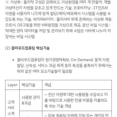
※ 가상화 : 물리적 구성은 은폐하고, 가상환경을 여러 개 만들어, 개별
가상머신이 자원을 갖추고 있게 만드는 기술, 프로비저닝 : IT인프라
자원을 사용자의 니즈에 맞게 할당/배치/배포해서 시스템을 사용할 수
있도록 하는 기술, 하이퍼바이저 : 물리서버 위에 존재하는 가상화 계층
으로서, OS구동을 위한 HW환경을 가상으로 제공, 분산 파일 시스템 :
막대한 양의 데이터를 저장 및 관리하기 위해 수많은 서버에 나누어 저
장하는 파일 시스템
(2)
클라우드컴퓨팅 핵심기술
클라우드컴퓨팅의 원가경쟁력확보, On-Demand, 동적 자원
할당, 신속성, 서비스 과금 체계 등의 특성을 충족하기 위해서는
위와 같은 여러 요소기술들이 필요함
Layer
핵심기술
개념
– 전산 자원에 대한 사용량을 수집하고 이
사용량 관리
를 바탕으로 사용한 만큼 비용을 지불하도
고객
&과금
록 하는 기술 개념
서비
스계
– 외부 컴퓨팅 자원에 기업 또는 개인의 민