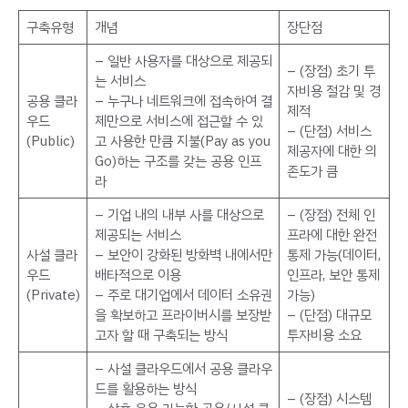
구축유형
개념
장단점
– 일반 사용자를 대상으로 제공되
– (장점) 초기 투
는 서비스
자비용 절감 및 경
공용 클라
– 누구나 네트워크에 접속하여 결
제적
우드
제만으로 서비스에 접근할 수 있
– (단점) 서비스
(Public)
고 사용한 만큼 지불(Pay as you
제공자에 대한 의
Go)하는 구조를 갖는 공용 인프
존도가 큼
라
– 기업 내의 내부 사를 대상으로
– (장점) 전체 인
제공되는 서비스
프라에 대한 완전
사설 클라
– 보안이 강화된 방화벽 내에서만
통제 가능(데이터,
우드
배타적으로 이용
인프라, 보안 통제
(Private)
– 주로 대기업에서 데이터 소유권
가능)
을 확보하고 프라이버시를 보장받
– (단점) 대규모
고자 할 때 구축되는 방식
투자비용 소요
– 사설 클라우드에서 공용 클라우
드를 활용하는 방식
– (장점) 시스템