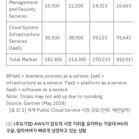
Management
10,500
12,200
14,323
26,665
and Security
Services
Cloud System
Infrastructure
30,500
38,900
59,225
91,642
Services
(IaaS)
Total Market
182,400
214,300
270,033
410,915
BPaaS = business process as a service; IaaS =
infrastructure as a service; PaaS = platform as a service;
SaaS = software as a service
Note: Totals may not add up due to rounding.
Source: Gartner (May 2024)
[표 Ⅱ-1] 세계 Public Cloud Service 시장 규모 (단위: 백만달러)
(2)
(주요기업) AWS가 압도적 시장 지위를 유지하는 가운데 MS와
구글, 알리바바가 빠르게 성장하고 있는 상황