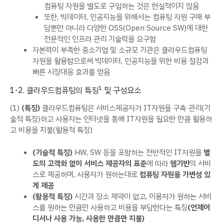
컴퓨팅 자원을 별도로 구입하는 것은 현실적이지 않음
또한, 빅데이터, 인공지능을 위해서는 컴퓨팅 자원 구매 부
담뿐만 아니라 다양한 OSS(Open Source SW)에 대한
전문적인 인프라 관리 기술력을 요구함
자본력이 부족한 중소기업 및 소규모 기관은 클라우드컴퓨팅
자원을 활용함으로써 빅데이터, 인공지능을 위한 비용 절감과
빠른 시장대응 효과를 얻음
1
1-2. 클라우드컴퓨팅의 특징
및 구성요소
(1)
(특징)
클라우드컴퓨팅은 서비스제공자가 IT자원을 구축·관리(기
술적 특징)하고 사용자는 인터넷을 통해 IT자원을 필요한 만큼 활용하
고 비용을 지불(활용적 특징)
(기술적 특징)
HW, SW 등을 포함하는 전반적인 IT자원을
별
도의 고객화 없이
서비스 제공자의 표준
에 따라
웹기반
의 서비
스로 제공하며, 사용자가 원하는대로
컴퓨팅 자원을 가변성 있
게 제공
(활용적 특징)
시간과 장소 제약이 없고, 이용자가 원하는 서비
스를 원하는 만큼만 사용하고 비용을 부담한다는 특징
(언제어
디서나 사용 가능, 사용한 만큼만 지불)