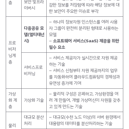
보안 및프라
층
감한 정보를 저장함에 따라 해당 정보에 대
이버시
한 보안이 주요한 이슈로 부각
– 하나의 정보자원 인스턴스를 여러 사용
다중공유 모
자 그룹이 완전히 분리된 형태로 사용하는
델
(멀티태넌
모델
시)
–
소프트웨어 서비스(SaaS) 제공을 위한
프로
필수 요소
비저
닝계
– 서비스 제공자가 실시간으로 자원 제공
층
하는 기술
서비스프로
– 서비스 신청부터 자원 제공까지의 업무
비저닝
를 자동화하여 클라우드컴퓨팅의 경제성과
유연성 증가에 기여
가상
– 물리적 구성은 은폐하고, 가상환경을 여
화 계
가상화 기술
러 개 만들어, 개별 가상머신이 자원을 갖추
층
고 있게 만드는 기술
대규모 분산
– 대규모(수천 노드 이상)의 서버 환경에서
처리
대용량의 데이터를 분산처리하는 기술
물리