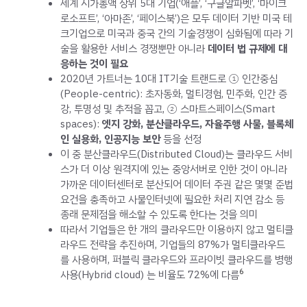
세계 시가총액 상위 5대 기업(‘애플’, ‘구글알파벳’, ‘마이크
로소프트’, ‘아마존’, ‘페이스북’)은 모두 데이터 기반 미국 테
크기업으로 미국과 중국 간의 기술경쟁이 심화됨에 따라 기
술을 활용한 서비스 경쟁뿐만 아니라
데이터 법 규제에 대
응하는 것이 필요
2020년 가트너는 10대 IT기술 트랜드로 ① 인간중심
(People-centric): 초자동화, 멀티경험, 민주화, 인간 증
강, 투명성 및 추적을 꼽고, ② 스마트스페이스(Smart
spaces):
엣지 강화, 분산클라우드, 자율주행 사물, 블록체
인 실용화, 인공지능 보안
등을 선정
이 중 분산클라우드(Distributed Cloud)는 클라우드 서비
스가 더 이상 원격지에 있는 중앙서버로 인한 것이 아니라
가까운 데이터센터로 분산되어 데이터 주권 같은 몇몇 준법
요건을 충족하고 사물인터넷에 필요한 처리 지연 감소 등
종래 문제점을 해소할 수 있도록 한다는 것을 의미
따라서 기업들은 한 개의 클라우드만 이용하지 않고 멀티클
라우드 전략을 추진하며, 기업들의 87%가 멀티클라우드
를 사용하며, 퍼블릭 클라우드와 프라이빗 클라우드를 병행
6
사용(Hybrid cloud) 는 비율도 72%에 다름