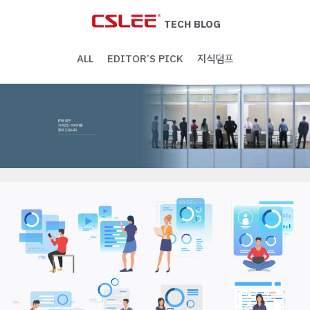
Skip
to
TECH BLOG
content
ALL
EDITOR’S PICK
지식덤프