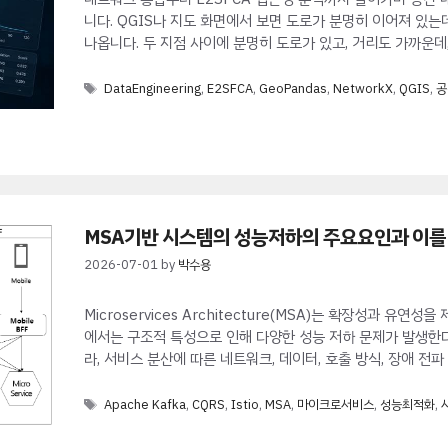
니다. QGIS나 지도 화면에서 보면 도로가 분명히 이어져 있
나옵니다. 두 지점 사이에 분명히 도로가 있고, 거리도 가까운데
Tags
DataEngineering
,
E2SFCA
,
GeoPandas
,
NetworkX
,
QGIS
,
공
MSA기반 시스템의 성능저하의 주요요인과 이를
2026-07-01
by
박수용
Microservices Architecture(MSA)는 확장성과 유
에서는 구조적 특성으로 인해 다양한 성능 저하 문제가 발생한다
라, 서비스 분산에 따른 네트워크, 데이터, 호출 방식, 장애 전
Tags
Apache Kafka
,
CQRS
,
Istio
,
MSA
,
마이크로서비스
,
성능최적화
,