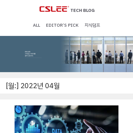
Skip
to
TECH BLOG
content
ALL
EDITOR’S PICK
지식덤프
[월:]
2022년 04월